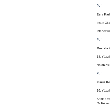
Pdf
Esra Kar
İhsan Okta
Intertextu
Pdf
Mustafa 
18. Yüzyı
Notables 
Pdf
Yunus Ko
16. Yüzyı
Some Obse
Ox Prices