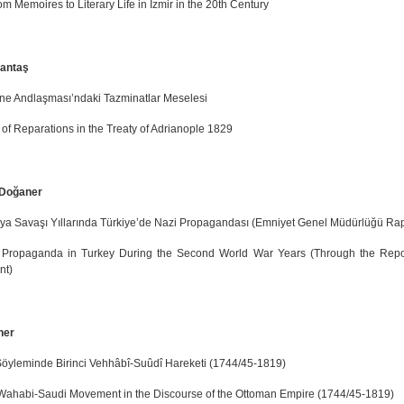
m Memoires to Literary Life in İzmir in the 20th Century
lantaş
ne Andlaşması’ndaki Tazminatlar Meselesi
 of Reparations in the Treaty of Adrianople 1829
Doğaner
nya Savaşı Yıllarında Türkiye’de Nazi Propagandası (Emniyet Genel Müdürlüğü Rap
Propaganda in Turkey During the Second World War Years (Through the Report
nt)
ner
öyleminde Birinci Vehhâbî-Suûdî Hareketi (1744/45-1819)
 Wahabi-Saudi Movement in the Discourse of the Ottoman Empire (1744/45-1819)