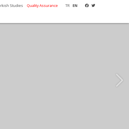
urkish Studies
Quality Assurance
TR
EN