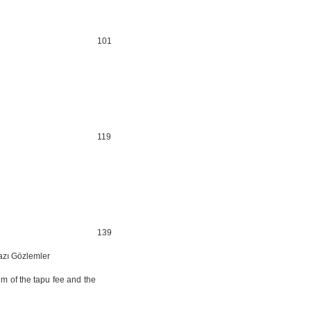
101
119
139
azı Gözlemler
em of the tapu fee and the