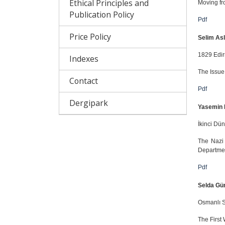
Ethical Principles and
Moving fro
Publication Policy
Pdf
Price Policy
Selim As
1829 Edir
Indexes
The Issue
Contact
Pdf
Dergipark
Yasemin 
İkinci Dü
The Nazi 
Departme
Pdf
Selda Gü
Osmanlı S
The First