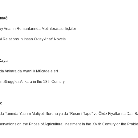
lıdağ
y Anar’ın Romanlarında Metinlerarası İlişkiler
al Relations in İhsan Oktay Anar’ Novels
Kaya
lda Ankara’da Âyanlık Mücadeleleri
in Struggles Ankara in the 18th Century
ç
lda Tarımda Yatırım Maliyeti Sorunu ya da “Resm-i Tapu” ve Öküz Fiyatlarına Dair B
rvations on the Prices of Agricultural Inestment in the XVIth Century or the Probl