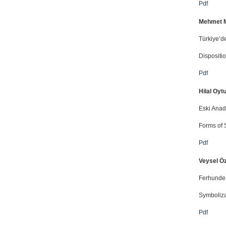
Pdf
Mehmet M
Türkiye’d
Dispositi
Pdf
Hilal Oyt
Eski Anad
Forms of S
Pdf
Veysel Ö
Ferhunde 
Symboliza
Pdf