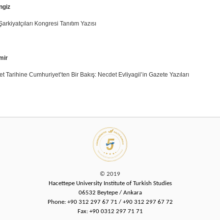
ngiz
arkiyatçıları Kongresi Tanıtım Yazısı
mir
 Tarihine Cumhuriyet’ten Bir Bakış: Necdet Evliyagil’in Gazete Yazıları
© 2019
Hacettepe University Institute of Turkish Studies
06532 Beytepe / Ankara
Phone: +90 312 297 67 71 / +90 312 297 67 72
Fax: +90 0312 297 71 71