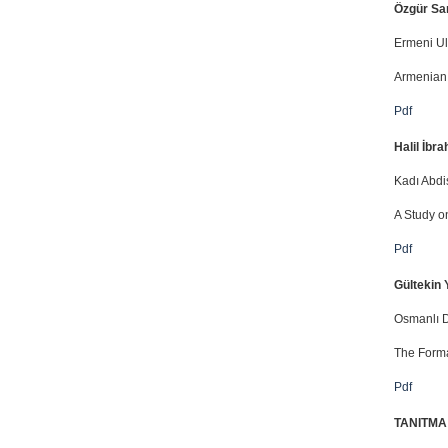
Özgür Sar
Ermeni Ul
Armenian 
Pdf
Halil İbr
Kadı Abdi
A Study o
Pdf
Gültekin Y
Osmanlı Dı
The Formal
Pdf
TANITMA