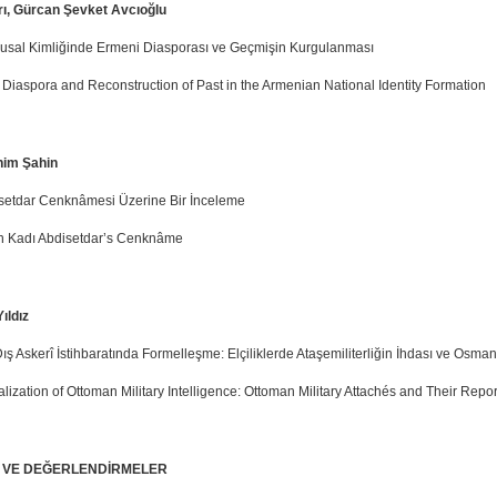
ı, Gürcan Şevket Avcıoğlu
usal Kimliğinde Ermeni Diasporası ve Geçmişin Kurgulanması
Diaspora and Reconstruction of Past in the Armenian National Identity Formation
ahim Şahin
setdar Cenknâmesi Üzerine Bir İnceleme
n Kadı Abdisetdar’s Cenknâme
ıldız
ş Askerî İstihbaratında Formelleşme: Elçiliklerde Ataşemiliterliğin İhdası ve Osman
ization of Ottoman Military Intelligence: Ottoman Military Attachés and Their Repor
 VE DEĞERLENDİRMELER