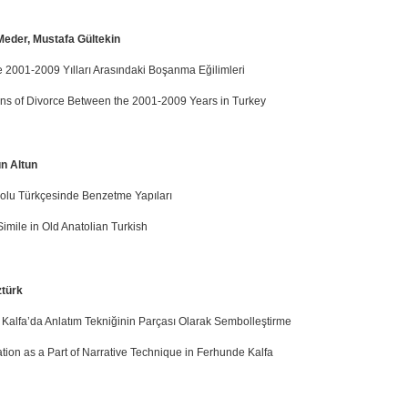
eder, Mustafa Gültekin
e 2001-2009 Yılları Arasındaki Boşanma Eğilimleri
ons of Divorce Between the 2001-2009 Years in Turkey
un Altun
olu Türkçesinde Benzetme Yapıları
imile in Old Anatolian Turkish
ztürk
Kalfa’da Anlatım Tekniğinin Parçası Olarak Sembolleştirme
tion as a Part of Narrative Technique in Ferhunde Kalfa