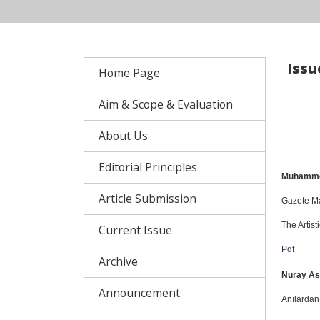
Issu
Home Page
Aim & Scope & Evaluation
About Us
Editorial Principles
Muhammet
Article Submission
Gazete Ma
The Artis
Current Issue
Pdf
Archive
Nuray As
Announcement
Anılardan