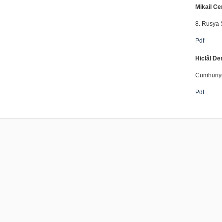
Mikail Ce
8. Rusya Ş
Pdf
Hiclâl De
Cumhuriyet
Pdf