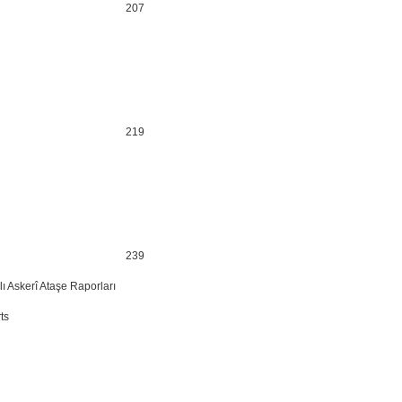
207
219
239
lı Askerî Ataşe Raporları
ts