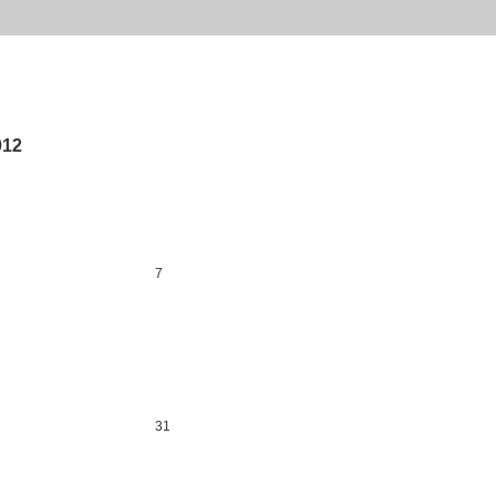
012
7
31