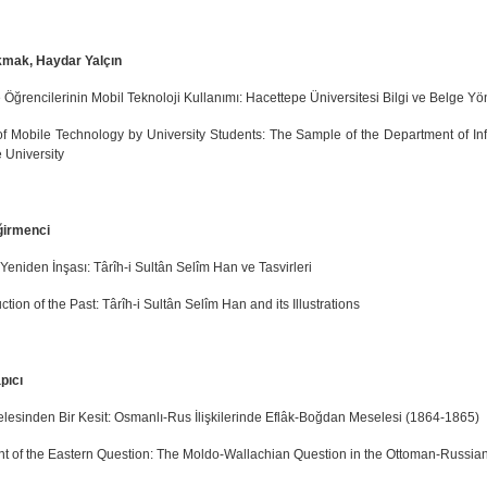
kmak, Haydar Yalçın
e Öğrencilerinin Mobil Teknoloji Kullanımı: Hacettepe Üniversitesi Bilgi ve Belge Y
f Mobile Technology by University Students: The Sample of the Department of I
 University
ğirmenci
eniden İnşası: Târîh-i Sultân Selîm Han ve Tasvirleri
tion of the Past: Târîh-i Sultân Selîm Han and its Illustrations
pıcı
lesinden Bir Kesit: Osmanlı-Rus İlişkilerinde Eflâk-Boğdan Meselesi (1864-1865)
t of the Eastern Question: The Moldo-Wallachian Question in the Ottoman-Russia