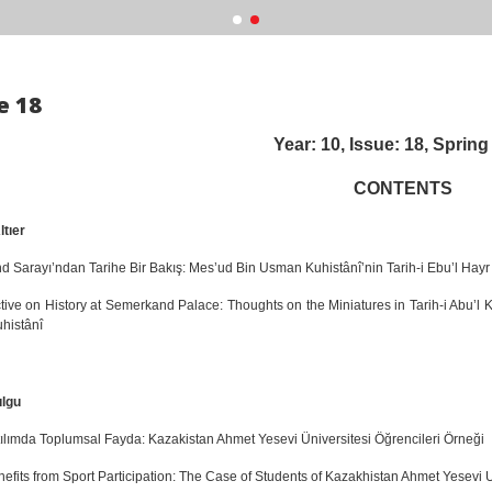
e 18
Year: 10, Issue: 18, Spring
CONTENTS
tıer
 Sarayı’ndan Tarihe Bir Bakış: Mes’ud Bin Usman Kuhistânî’nin Tarih-i Ebu’l Hayr
tive on History at Semerkand Palace: Thoughts on the Miniatures in Tarih-i Abu’l
histânî
ulgu
ılımda Toplumsal Fayda: Kazakistan Ahmet Yesevi Üniversitesi Öğrencileri Örneği
nefits from Sport Participation: The Case of Students of Kazakhistan Ahmet Yesevi U