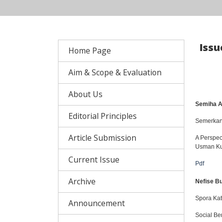
Issu
Home Page
Aim & Scope & Evaluation
About Us
Semiha Al
Editorial Principles
Semerkand
Article Submission
A Perspec
Usman Ku
Current Issue
Pdf
Archive
Nefise B
Spora Kat
Announcement
Social Be