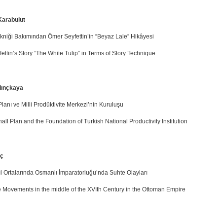
Karabulut
kniği Bakımından Ömer Seyfettin’in “Beyaz Lale” Hikâyesi
ttin’s Story “The White Tulip” in Terms of Story Technique
lınçkaya
lanı ve Milli Prodüktivite Merkezi’nin Kuruluşu
ll Plan and the Foundation of Turkish National Productivity Institution
ç
ıl Ortalarında Osmanlı İmparatorluğu’nda Suhte Olayları
 Movements in the middle of the XVIth Century in the Ottoman Empire