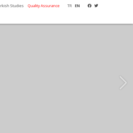
urkish Studies
Quality Assurance
TR
EN