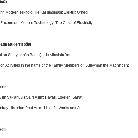
üçük
ın Modern Teknoloji ile Karşılaşması: Elektrik Örneği
Encounters Modern Technology: The Case of Electricity
atih Müderrisoğlu
ltan Süleyman’ın Baniliğinde Ailesinin Yeri
ion Activities in the name of the Family Members of Suleyman the Magnificent
ekin
yılın Vak’anüvis Şairi Âsım: Hayatı, Eserleri, Sanatı
ntury Historian Poet Âsım: His Life, Works and Art
gılı