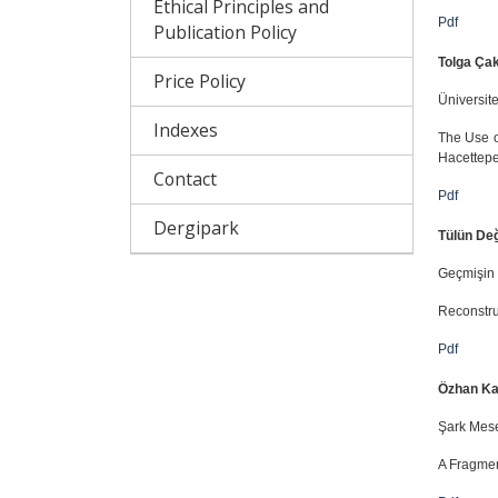
Ethical Principles and
Pdf
Publication Policy
Tolga Ça
Price Policy
Üniversit
Indexes
The Use o
Hacettepe
Contact
Pdf
Dergipark
Tülün De
Geçmişin Y
Reconstruc
Pdf
Özhan Ka
Şark Mese
A Fragmen