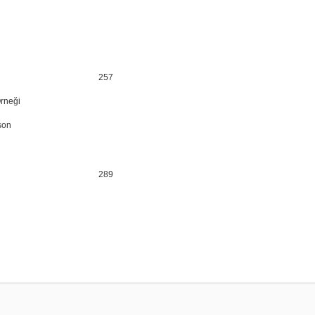
257
Örneği
son
289