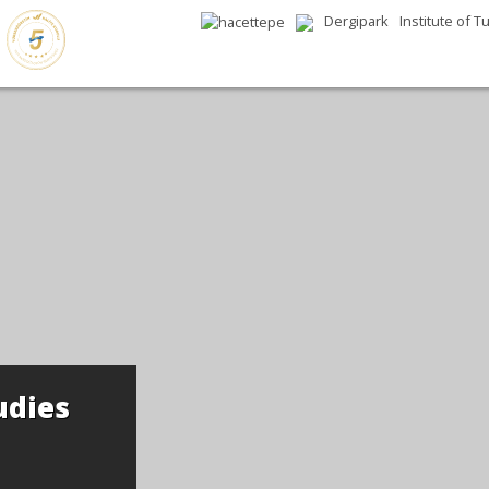
Dergipark
Institute of T
udies