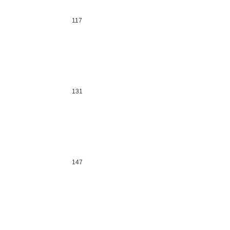
117
131
147