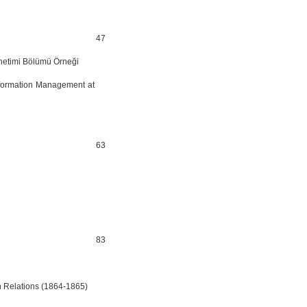
47
önetimi Bölümü Örneği
nformation Management at
63
83
n Relations (1864-1865)