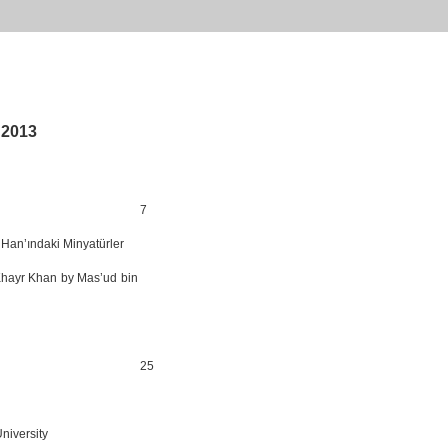
 2013
7
 Han’ındaki Minyatürler
 Khayr Khan by Mas’ud bin
25
niversity