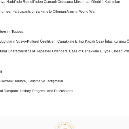
ünya Harbi’nde Rumeli’nden Osmanlı Ordusuna Müslüman Gönüllü Katılımları
lunteer Participants of Balkans to Ottoman Army in World War I
evrim Topses
Suçluların Sosyo-Kültürel Özellikleri: Çanakkale E Tipi Kapalı Ceza İnfaz Kurumu 
tural Characteristics of Repeated Offenders: Case of Canakkale E Type Closed Pri
ız
Kavramı: Tarihçe, Gelişme ve Tartışmalar
of Diaspora: History, Progress and Discussions