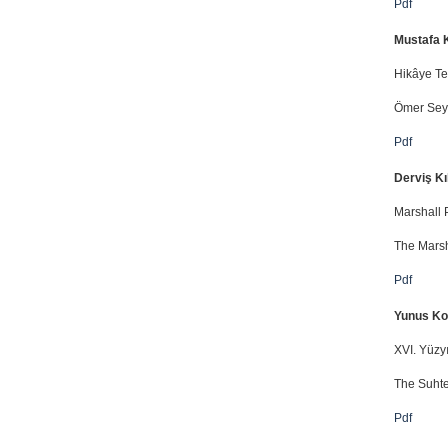
Pdf
Mustafa 
Hikâye Te
Ömer Seyfe
Pdf
Derviş Kı
Marshall P
The Marsha
Pdf
Yunus Ko
XVI. Yüzy
The Suhte
Pdf