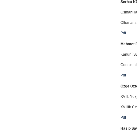
Serhat K
Osmanlılar
Ottomans 
Pdf
Mehmet F
Kanunî Su
Construct
Pdf
Özge Özt
XVIII. Yüz
XVIIIth Ce
Pdf
Hasip Say