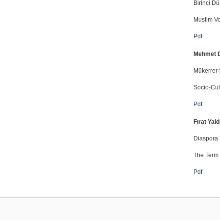
Birinci D
Muslim Vo
Pdf
Mehmet D
Mükerrer 
Socio-Cul
Pdf
Fırat Yald
Diaspora 
The Term 
Pdf