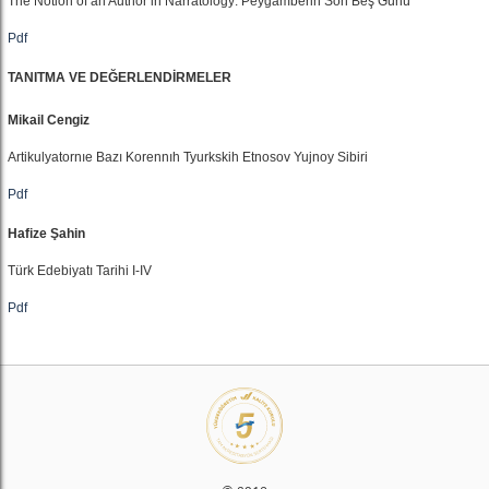
The Notion of an Author in Narratology: Peygamberin Son Beş Günü
Pdf
TANITMA VE DEĞERLENDİRMELER
Mikail Cengiz
Artikulyatornıe Bazı Korennıh Tyurkskih Etnosov Yujnoy Sibiri
Pdf
Hafize Şahin
Türk Edebiyatı Tarihi I-IV
Pdf