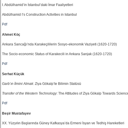
I. Abdülhamid’in İstanbul’daki İmar Faaliyetleri
Abdülhamid I’s Construction Activities in Istanbul
Pdf
Ahmet Köç
Ankara Sancağı’nda Karakeçililerin Sosyo-ekonomik Vaziyeti (1620-1720)
The Socio-economic Status of Karakecili in Ankara Sanjak (1620-1720)
Pdf
Serhat Küçük
Garb’ın İlmini Almak
: Ziya Gökalp’te Bilimin Statüsü
Transfer of the Western Technology
: The Attitudes of Ziya Gökalp Towards Scienc
Pdf
Beşir Mustafayev
XX. Yüzyılın Başlarında Güney Kafkasya’da Ermeni İsyan ve Tedhiş Hareketleri