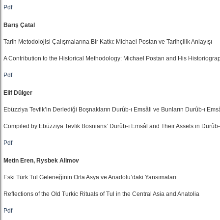
Pdf
Barış Çatal
Tarih Metodolojisi Çalışmalarına Bir Katkı: Michael Postan ve Tarihçilik Anlayışı
A Contribution to the Historical Methodology: Michael Postan and His Historiogra
Pdf
Elif Dülger
Ebüzziya Tevfik’in Derlediği Boşnakların Durûb-ı Emsâli ve Bunların Durûb-ı Emsâ
Compiled by Ebüzziya Tevfik Bosnians’ Durûb-ı Emsâl and Their Assets in Durûb
Pdf
Metin Eren, Rysbek Alimov
Eski Türk Tul Geleneğinin Orta Asya ve Anadolu’daki Yansımaları
Reflections of the Old Turkic Rituals of Tul in the Central Asia and Anatolia
Pdf