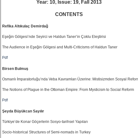
Year: 10, Issue: 19, Fall 2013
CONTENTS
Refika Altıkulaç Demirdağ
Eşeğin Gölgesi’nde Seyirci ve Haldun Taner’in Çoklu Eleştirisi
The Audience in Eşeğin Gölgesi and Multi-Criticisms of Haldun Taner
Pdf
Birsen Bulmuş
Osmanlı İmparatorluğu’nda Veba Kavramları Üzerine: Mistisizmden Sosyal Refo
The Notions of Plague in the Ottoman Empire: From Mysticism to Social Reform
Pdf
Şeyda Büyükcan Sayılır
Türkiye’de Konar Göçerlerin Sosyo-tarihsel Yapıları
Socio-historical Structures of Semi-nomads in Turkey