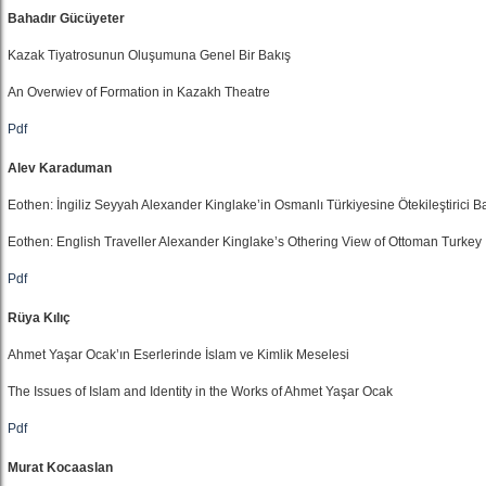
Bahadır Gücüyeter
Kazak Tiyatrosunun Oluşumuna Genel Bir Bakış
An Overwiev of Formation in Kazakh Theatre
Pdf
Alev Karaduman
Eothen: İngiliz Seyyah Alexander Kinglake’in Osmanlı Türkiyesine Ötekileştirici Ba
Eothen: English Traveller Alexander Kinglake’s Othering View of Ottoman Turkey
Pdf
Rüya Kılıç
Ahmet Yaşar Ocak’ın Eserlerinde İslam ve Kimlik Meselesi
The Issues of Islam and Identity in the Works of Ahmet Yaşar Ocak
Pdf
Murat Kocaaslan