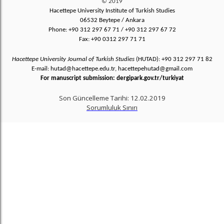
© 2019
Hacettepe University Institute of Turkish Studies
06532 Beytepe / Ankara
Phone: +90 312 297 67 71 / +90 312 297 67 72
Fax: +90 0312 297 71 71
Hacettepe University Journal of Turkish Studies
(HUTAD): +90 312 297 71 82
E-mail: hutad@hacettepe.edu.tr, hacettepehutad@gmail.com
For manuscript submission: dergipark.gov.tr/turkiyat
Son Güncelleme Tarihi: 12.02.2019
Sorumluluk Sınırı