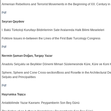
Armenian Rebellions and Terrorist Movements in the Beginning of XX. Century i
Pdf
Seyran Qayıbov
I. Bakü Türkoloji Kurultayı Bildirilerinin Satır Aralarında Halk Bilimi Meseleleri
Folklore Issues in-between the Lines of the First Baki Turcology Congress
Pdf
Nermin Şaman Doğan, Turgay Yazar
Anadolu Selçuklu ve Beylikler Dönemi Mimari Süslemesinde Küre, Küre ve Koni K
Sphere, Sphere and Cone Cross-section/Boss and Rosette in the Architectural Dec
Seljuks and Principalities
Pdf
Hayrunisa Topçu
Anlatıbilimde Yazar Kavramı: Peygamberin Son Beş Günü