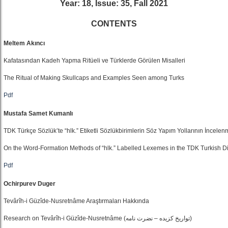
Year: 18, Issue: 35, Fall 2021
CONTENTS
Meltem Akıncı
Kafatasından Kadeh Yapma Ritüeli ve Türklerde Görülen Misalleri
The Ritual of Making Skullcaps and Examples Seen among Turks
Pdf
Mustafa Samet Kumanlı
TDK Türkçe Sözlük’te “hlk.” Etiketli Sözlükbirimlerin Söz Yapım Yollarının İncele
On the Word-Formation Methods of “hlk.” Labelled Lexemes in the TDK Turkish D
Pdf
Ochirpurev Duger
Tevârîh-i Güzîde-Nusretnâme Araştırmaları Hakkında
Research on Tevârîh-i Güzîde-Nusretnâme (تواریخ کزیده – نضرت نامه)