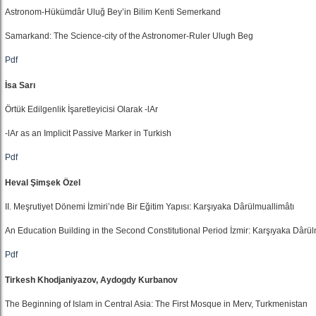
Astronom-Hükümdâr Uluğ Bey’in Bilim Kenti Semerkand
Samarkand: The Science-city of the Astronomer-Ruler Ulugh Beg
Pdf
İsa Sarı
Örtük Edilgenlik İşaretleyicisi Olarak -lAr
-lAr as an Implicit Passive Marker in Turkish
Pdf
Heval Şimşek Özel
II. Meşrutiyet Dönemi İzmiri’nde Bir Eğitim Yapısı: Karşıyaka Dârülmuallimâtı
An Education Building in the Second Constitutional Period İzmir: Karşıyaka Dârül
Pdf
Тirkesh Khodjaniyazov, Aydogdy Kurbanov
The Beginning of Islam in Central Asia: The First Mosque in Merv, Turkmenistan