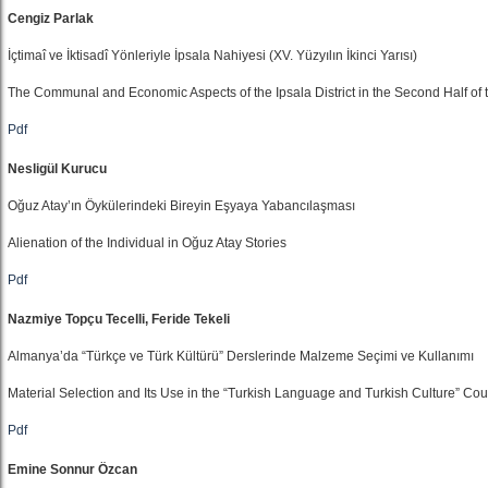
Cengiz Parlak
İçtimaî ve İktisadî Yönleriyle İpsala Nahiyesi (XV. Yüzyılın İkinci Yarısı)
The Communal and Economic Aspects of the Ipsala District in the Second Half of 
Pdf
Nesligül Kurucu
Oğuz Atay’ın Öykülerindeki Bireyin Eşyaya Yabancılaşması
Alienation of the Individual in Oğuz Atay Stories
Pdf
Nazmiye Topçu Tecelli, Feride Tekeli
Almanya’da “Türkçe ve Türk Kültürü” Derslerinde Malzeme Seçimi ve Kullanımı
Material Selection and Its Use in the “Turkish Language and Turkish Culture” Co
Pdf
Emine Sonnur Özcan