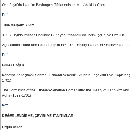
Orta Asya’da İslam’ın Başlangıcı: Türkmenistan Merv’deki İlk Cami
Pdf
Tuba Meryem Yıldız
XIX. Yüzyılda Istanos Özelinde Güneybatı Anadolu’da Tarım İşçiliği ve Ortaklık
Agricultural Labor and Partnership in the 19th Century Istanos of Southwestern An
Pdf
Güner Doğan
Karlofça Antlaşması Sonrası Osmanlı-Venedik Sınırının Teşekkülü ve Kapıcıba
1701)
The Formation of the Ottoman-Venetian Border after the Treaty of Karlowitz and
Agha (1699-1701)
Pdf
DEĞERLENDİRME, ÇEVİRİ VE TANITIMLAR
Ergün Veren