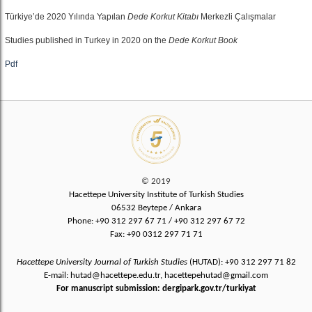
Türkiye’de 2020 Yılında Yapılan
Dede Korkut Kitabı
Merkezli Çalışmalar
Studies published in Turkey in 2020 on the
Dede Korkut Book
Pdf
© 2019
Hacettepe University Institute of Turkish Studies
06532 Beytepe / Ankara
Phone: +90 312 297 67 71 / +90 312 297 67 72
Fax: +90 0312 297 71 71
Hacettepe University Journal of Turkish Studies
(HUTAD): +90 312 297 71 82
E-mail: hutad@hacettepe.edu.tr, hacettepehutad@gmail.com
For manuscript submission: dergipark.gov.tr/turkiyat