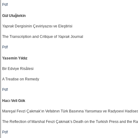
Pdf
Gül Uluğtekin
Yaprak
Dergisinin Çeviriyazısı ve Eleştirisi
The Transcription and Critique of
Yaprak
Journal
Pdf
Yasemin Yıldız
Bir Edviye Risâlesi
A Treatise on Remedy
Pdf
Hacı Veli Gök
Mareşal Fevzi Çakmak’ın Vefatının Türk Basınına Yansıması ve Radyoevi Hadises
The Reflection of Marshal Fevzi Çakmak’s Death on the Turkish Press and the Ra
Pdf